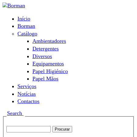
Passar para o conteúdo principal
Início
Menu principal
Borman
Catálogo
Ambientadores
Detergentes
Diversos
Equipamentos
Papel Higiénico
Papel Mãos
Serviços
Notícias
Contactos
Show
Search
Search this site