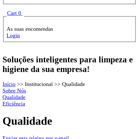
Formulário de procura
Show
Cart
0
As suas encomendas
Login
Soluções inteligentes para limpeza e
Borman
higiene da sua empresa!
Início
>>
Institucional
>>
Qualidade
Sobre Nós
Qualidade
Eficiência
Qualidade
Enviar esta página por e-mail