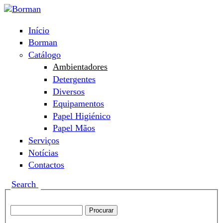
Passar para o conteúdo principal
Início
Menu principal
Borman
Catálogo
Ambientadores
Detergentes
Diversos
Equipamentos
Papel Higiénico
Papel Mãos
Serviços
Notícias
Contactos
Show
Search
Search this site