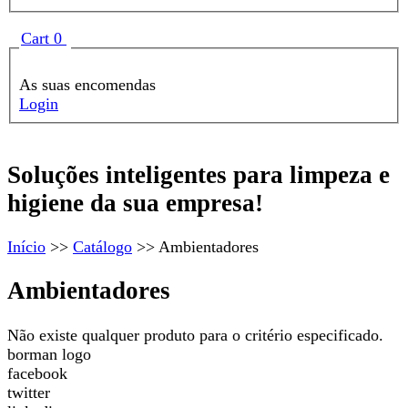
Formulário de procura
Show
Cart
0
As suas encomendas
Login
Soluções inteligentes para limpeza e
Borman
higiene da sua empresa!
Início
>>
Catálogo
>>
Ambientadores
Ambientadores
Não existe qualquer produto para o critério especificado.
borman logo
facebook
twitter