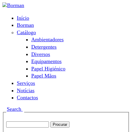
Passar para o conteúdo principal
Início
Menu principal
Borman
Catálogo
Ambientadores
Detergentes
Diversos
Equipamentos
Papel Higiénico
Papel Mãos
Serviços
Notícias
Contactos
Show
Search
Search this site