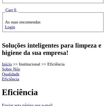
Formulário de procura
Show
Cart
0
As suas encomendas
Login
Soluções inteligentes para limpeza e
Borman
higiene da sua empresa!
Início
>>
Institucional
>>
Eficiência
Sobre Nós
Qualidade
Eficiência
Eficiência
Enviar esta página por e-mail